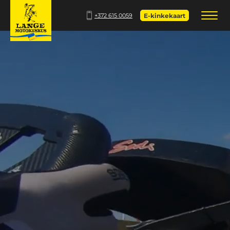
+372 615 0059
E-kinkekaart