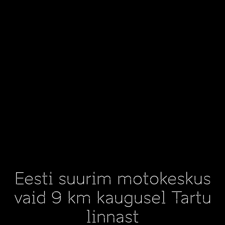
Eesti suurim motokeskus
vaid 9 km kaugusel Tartu
linnast