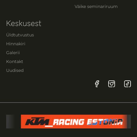
Väike seminariruum
Keskusest
Üldtutvustus
Hinnakiri
Galerii
Kontakt
Uudised