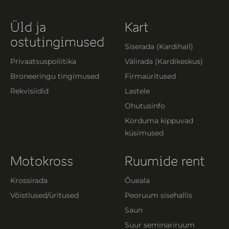
Üld ja
Kart
ostutingimused
Siserada (Kardihall)
Privaatsuspoliitika
Välirada (Kardikeskus)
Broneeringu tingimused
Firmaüritused
Rekvisiidid
Lastele
Ohutusinfo
Korduma kippuvad
küsimused
Motokross
Ruumide rent
Krossirada
Õueala
Võistlused/üritused
Peoruum sisehallis
Saun
Suur seminariruum